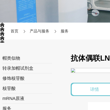
首页
产品与服务
服务
抗体偶联L
帽类似物
转录加帽试剂盒
修饰核苷酸
核苷酸
详情
mRNA原液
服务