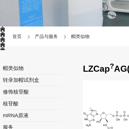
首页
产品与服务
帽类似物
?
LZCap
AG(
帽类似物
转录加帽试剂盒
修饰核苷酸
核苷酸
mRNA原液
服务