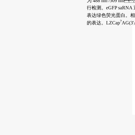
为 488 nm /50
行检测。eGFP saR
表达绿色荧光蛋白。相
?
的表达。LZCap
AG(