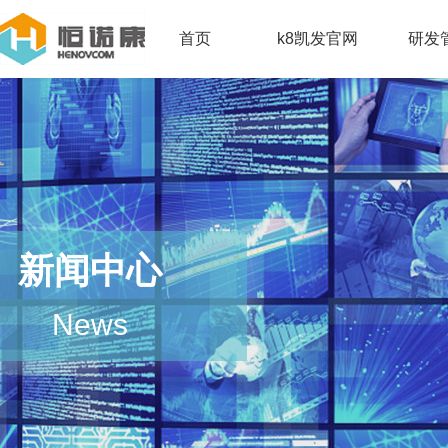
首页
k8凯发官网
研发
新闻中心
News