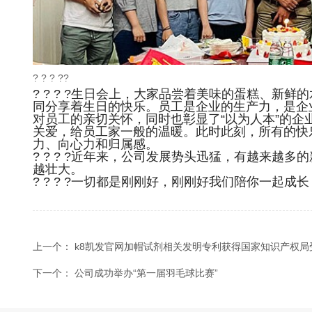
? ? ? ??
? ? ? ?生日会上，大家品尝着美味的蛋糕、新
同分享着生日的快乐。员工是企业的生产力，是企
对员工的亲切关怀，同时也彰显了“以为人本”的
关爱，给员工家一般的温暖。此时此刻，所有
力、向心力和归属感。
? ? ? ?近年来，公司发展势头迅猛，有越
越壮大。
? ? ? ?一切都是刚刚好，刚刚好我们陪你一起成长
上一个：
k8凯发官网加帽试剂相关发明专利获得国家知识产权局
下一个：
公司成功举办“第一届羽毛球比赛”