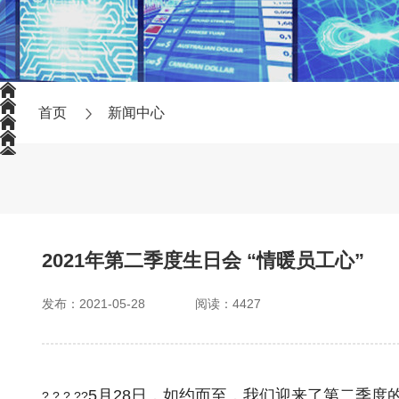
首页
新闻中心
2021年第二季度生日会 “情暖员工心”
发布：2021-05-28
阅读：4427
5月28日，如约而至，我们迎来了第二季度的
? ? ? ??