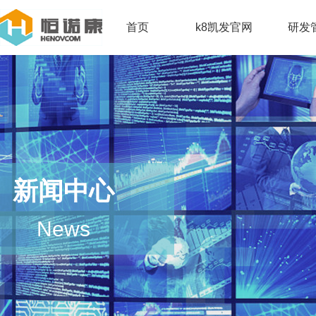
首页
k8凯发官网
研发
新闻中心
News